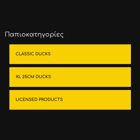
Παπιοκατηγορίες
CLASSIC DUCKS
XL 25CM DUCKS
LICENSED PRODUCTS