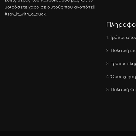
εσείς μέρος του παπιοκόσμου μας και να
μοιράσετε χαρά σε αυτούς που αγαπάτε!!
#say_it_with_a_duck!!
Πληροφο
1.
Τρόποι απο
2.
Πολιτική ε
3.
Τρόποι πλ
4.
Όροι χρήση
5.
Πολιτική Co