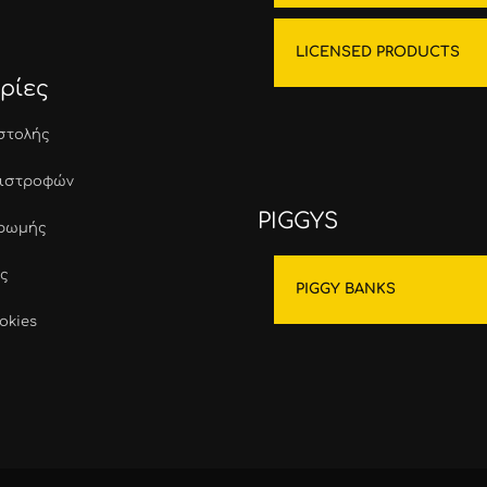
LICENSED PRODUCTS
ρίες
στολής
πιστροφών
PIGGYS
ηρωμής
ς
PIGGY BANKS
okies