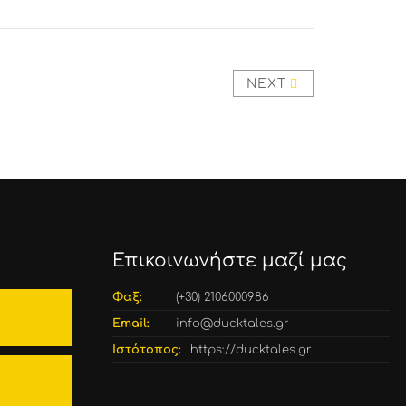
NEXT
Επικοινωνήστε μαζί μας
Φαξ:
(+30) 2106000986
Email:
info@ducktales.gr
Ιστότοπος:
https://ducktales.gr