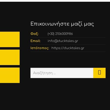
Επικοινωνήστε μαζί μας
Φαξ:
(+30) 2106000986
Email:
info@ducktales.gr
Ιστότοπος:
https://ducktales.gr